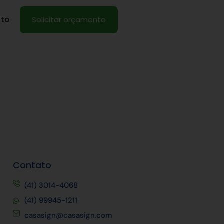
to
Solicitar orçamento
Contato
(41) 3014-4068
(41) 99945-1211
casasign@casasign.com